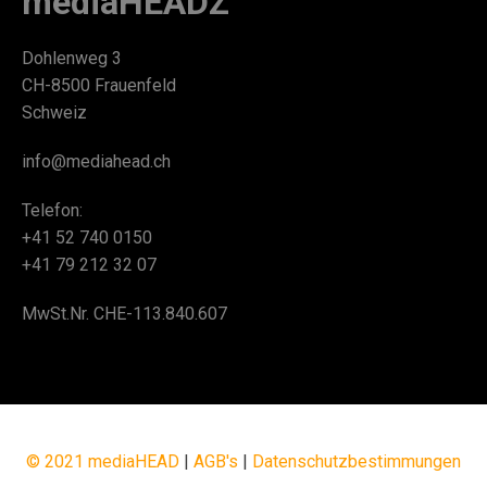
mediaHEADZ
Dohlenweg 3
CH-8500 Frauenfeld
Schweiz
info@mediahead.ch
Telefon:
+41 52 740 0150
+41 79 212 32 07
MwSt.Nr. CHE-113.840.607
© 2021 mediaHEAD
|
AGB's
|
Datenschutzbestimmungen