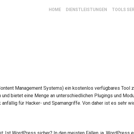
HOME
DIENSTLEISTUNGEN
TOOLS SE
Content Management Systems) ein kostenlos verfügbares Tool 
ch und bietet eine Menge an unterschiedlichen Plugings und Mod
anfällig für Hacker- und Spamangriffe. Von daher ist es sehr wich
lst: Ist WordPress sicher? In den meisten Fällen, ja. WordPress e