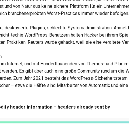
st und von Natur aus keine sichere Plattform für ein Unternehmen 
reich branchenerprobten Worst-Practices immer wieder befolgen.
, deaktivierte Plugins, schlechte Systemadministration, Anmel
cht-techie WordPress-Benutzern halten Hacker bei ihrem Spiel 
en Praktiken. Reuters wurde gehackt, weil sie eine veraltete V
n
im Internet, und mit Hunderttausenden von Themes- und Plugin-K
t werden. Es gibt aber auch eine große Community rund um die 
werden. Zum Jahr 2021 besteht das WordPress-Sicherheitsteam 
rscher – etwa die Hälfte sind Mitarbeiter von Automattic und ei
dify header information – headers already sent by